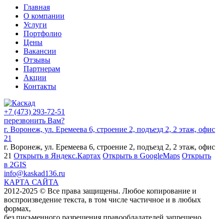
Главная
О компании
Услуги
Портфолио
Цены
Вакансии
Отзывы
Партнерам
Акции
Контакты
+7 (473) 293-72-51
перезвонить Вам?
г. Воронеж, ул. Еремеева 6, строение 2, подъезд 2, 2 этаж, офис
21
г. Воронеж, ул. Еремеева 6, строение 2, подъезд 2, 2 этаж, офис
21
Открыть в Яндекс.Картах
Открыть в GoogleMaps
Открыть
в 2GIS
info@kaskad136.ru
КАРТА САЙТА
2012-2025 © Все права защищены. Любое копирование и
воспроизведение текста, в том числе частичное и в любых
формах,
без письменного разрешения правообладателей запрещено