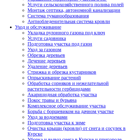
Услуги сельскохозяйственного полива полей
Монтаж септика, автономной канализации
Система туманообразования
Антиобледенительная система кровли
Уход и обслуживание
Укладка рулонного газона под ключ
Услуги садовника
Подготовка участка под газон
Уход за газоном
Обрезка деревьев
Лечение деревьев
Удаление деревьев
Стрижка и обрезка кустарников
Опрыскивание растений
Обработка сорняков и нежелательной
растительности гербицидами
Акарицидная обработка участка
Покос травы и бурьяна
Комплексное обслуживание участка
Борьба с борщевиком на дачном участке
Уход за водоемами
Подготовка участка к зиме
Очистка крыши (кровли) от снега и сосулек в
Курске
Уборка и вывоз снега в Курске и пригороде