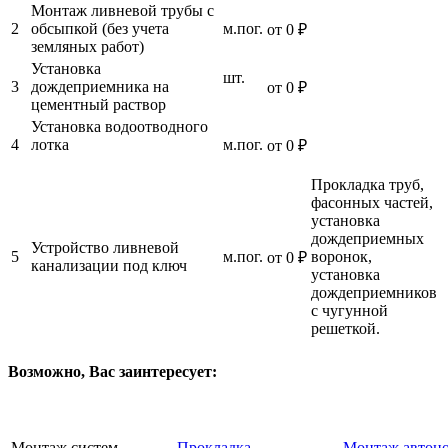
Монтаж ливневой трубы с
2
обсыпкой (без учета
м.пог.
от
0
₽
земляных работ)
Установка
шт.
3
дождеприемника на
от
0
₽
цементный раствор
Установка водоотводного
4
лотка
м.пог.
от
0
₽
Прокладка труб,
фасонных частей,
установка
дождеприемных
Устройство ливневой
5
м.пог.
воронок,
от
0
₽
канализации под ключ
установка
дождеприемников
с чугунной
решеткой.
Возможно, Вас заинтересует:
Монтаж систем
Прокладка
Монтаж автон