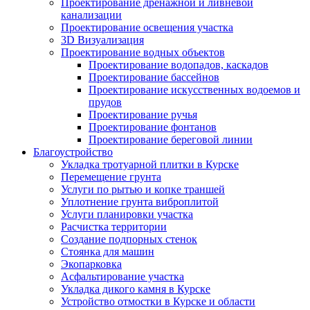
Проектирование дренажной и ливневой
канализации
Проектирование освещения участка
3D Визуализация
Проектирование водных объектов
Проектирование водопадов, каскадов
Проектирование бассейнов
Проектирование искусственных водоемов и
прудов
Проектирование ручья
Проектирование фонтанов
Проектирование береговой линии
Благоустройство
Укладка тротуарной плитки в Курске
Перемещение грунта
Услуги по рытью и копке траншей
Уплотнение грунта виброплитой
Услуги планировки участка
Расчистка территории
Создание подпорных стенок
Стоянка для машин
Экопарковка
Асфальтирование участка
Укладка дикого камня в Курске
Устройство отмостки в Курске и области