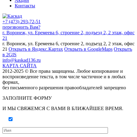
Акции
Контакты
+7 (473) 293-72-51
перезвонить Вам?
г. Воронеж, ул. Еремеева 6, строение 2, подъезд 2, 2 этаж, офис
21
г. Воронеж, ул. Еремеева 6, строение 2, подъезд 2, 2 этаж, офис
21
Открыть в Яндекс.Картах
Открыть в GoogleMaps
Открыть
в 2GIS
info@kaskad136.ru
КАРТА САЙТА
2012-2025 © Все права защищены. Любое копирование и
воспроизведение текста, в том числе частичное и в любых
формах,
без письменного разрешения правообладателей запрещено
ЗАПОЛНИТЕ ФОРМУ
И МЫ СВЯЖЕМСЯ С ВАМИ В БЛИЖАЙШЕЕ ВРЕМЯ.